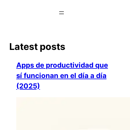
Saltar
al
contenido
Latest posts
Apps de productividad que
sí funcionan en el día a día
(2025)