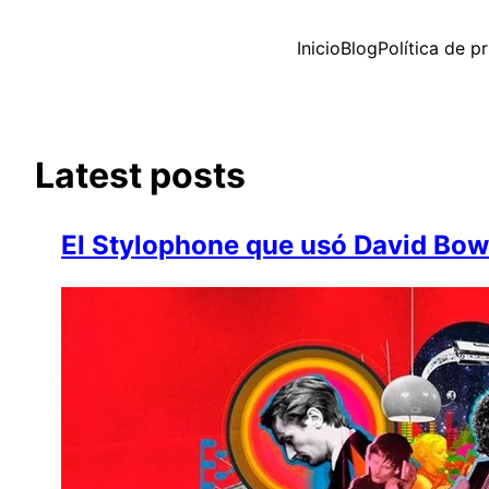
Saltar
al
Inicio
Blog
Política de p
contenido
Latest posts
El Stylophone que usó David Bowi