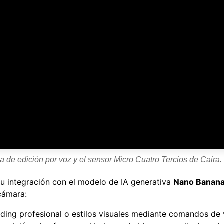
 de edición por voz y el sensor Micro Cuatro Tercios de Caira.
su integración con el modelo de IA generativa
Nano Banan
 cámara:
ading profesional o estilos visuales mediante comandos de 