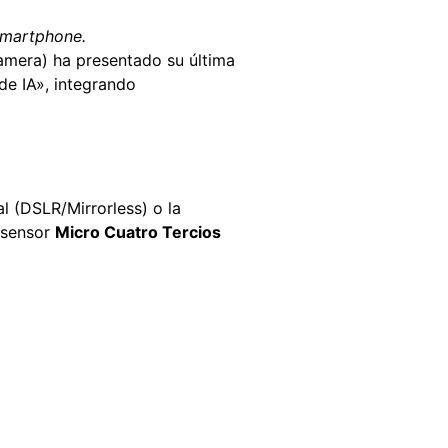
 smartphone.
amera) ha presentado su última
de IA», integrando
l (DSLR/Mirrorless) o la
n sensor
Micro Cuatro Tercios