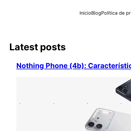
Saltar
al
Inicio
Blog
Política de p
contenido
Latest posts
Nothing Phone (4b): Característica