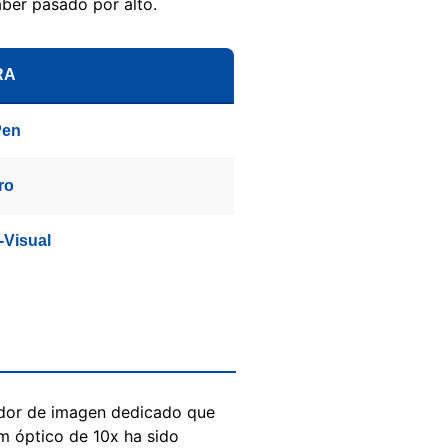
ber pasado por alto.
RA
Pen
ro
-Visual
sador de imagen dedicado que
om óptico de 10x ha sido