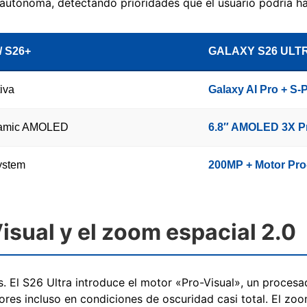
 autónoma, detectando prioridades que el usuario podría ha
/ S26+
GALAXY S26 ULT
tiva
Galaxy AI Pro + S-
ynamic AMOLED
6.8″ AMOLED 3X P
ystem
200MP + Motor Pro
Visual y el zoom espacial 2.0
. El S26 Ultra introduce el motor «Pro-Visual», un proce
lores incluso en condiciones de oscuridad casi total. El zo