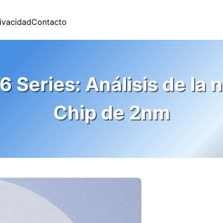
rivacidad
Contacto
eries: Análisis de la nu
Chip de 2nm