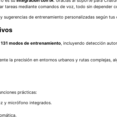
ro es su
integración con IA
. Gracias al soporte para ChatG
izar tareas mediante comandos de voz, todo sin depender 
y sugerencias de entrenamiento personalizadas según tus o
ivos
e
131 modos de entrenamiento
, incluyendo detección auto
ente la precisión en entornos urbanos y rutas complejas, a
nciones prácticas:
z y micrófono integrados.
omática.