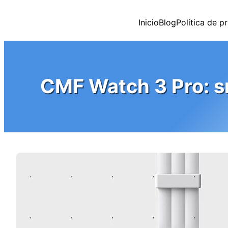
Saltar
al
Inicio
Blog
Política de p
contenido
CMF Watch 3 Pro: s