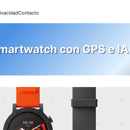
rivacidad
Contacto
martwatch con GPS e IA