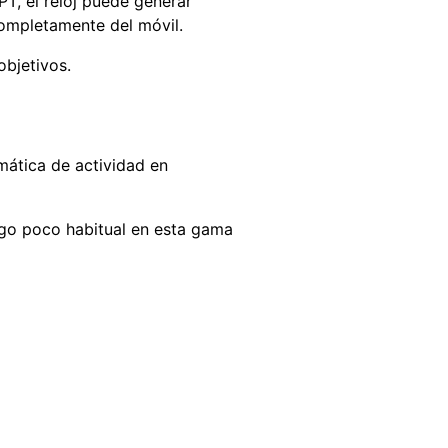
PT, el reloj puede generar
completamente del móvil.
bjetivos.
mática de actividad en
lgo poco habitual en esta gama