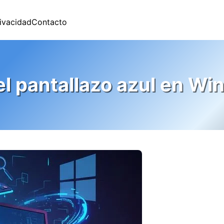
rivacidad
Contacto
l pantallazo azul en W