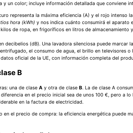
ra y un color; incluye información detallada que conviene i
curo representa la máxima eficiencia (A) y el rojo intenso la
atios hora (kWh)
y nos indica cuánto consumirá el aparato 
ilos de ropa, en frigoríficos en litros de almacenamiento y
n decibelios (dB). Una lavadora silenciosa puede marcar la
ntrifugado, el consumo de agua, el brillo en televisores o l
datos oficial de la UE, con información completa del prod
clase B
ras: una de clase
A
y otra de clase
B
. La de clase A cons
ferencia en el precio inicial sea de unos 100 €, pero a lo l
erable en la factura de electricidad.
o en el precio de compra: la eficiencia energética puede ma