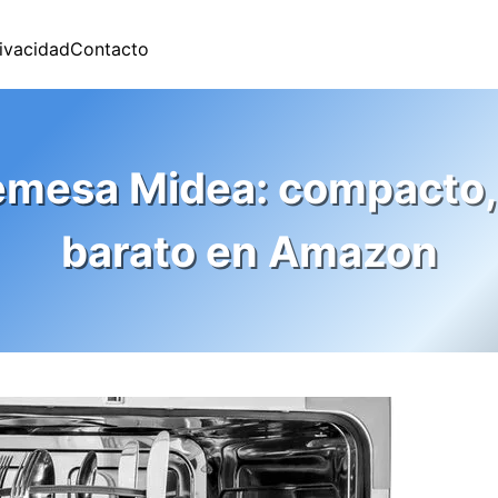
rivacidad
Contacto
remesa Midea: compacto, 
barato en Amazon