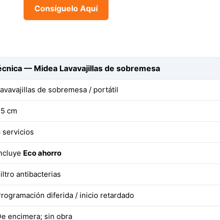
Consíguelo Aquí
écnica — Midea Lavavajillas de sobremesa
avavajillas de sobremesa / portátil
55 cm
 servicios
ncluye
Eco ahorro
iltro antibacterias
rogramación diferida / inicio retardado
e encimera; sin obra