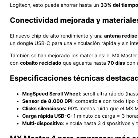
Logitech, esto puede ahorrar hasta un
33% del tiemp
Conectividad mejorada y materiale
El nuevo chip de alto rendimiento y una
antena redis
un dongle USB-C para una vinculación rápida y sin inter
También se han mejorado los materiales: el MX Maste
con
cobalto reciclado
que aguanta hasta
70 días
con u
Especificaciones técnicas destaca
MagSpeed Scroll Wheel
: scroll ultra rápido (has
Sensor de 8.000 DPI
: compatible con todo tipo de
Clicks silenciosos
: 90% menos ruido que el MX M
Carga rápida USB-C
: 1 minuto de carga = 3 hora
Multi-dispositivo
: vincula hasta 3 dispositivos y 