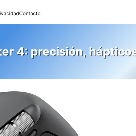
rivacidad
Contacto
r 4: precisión, háptico