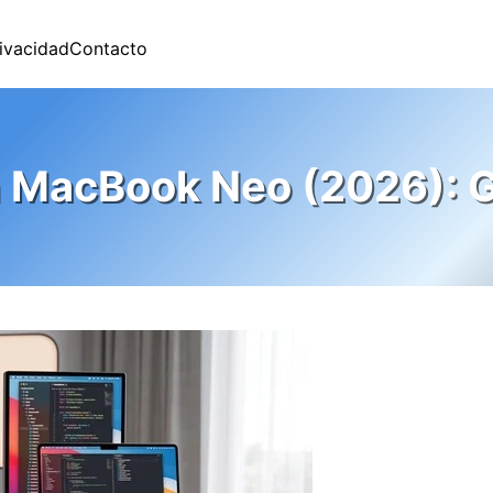
rivacidad
Contacto
n MacBook Neo (2026): G