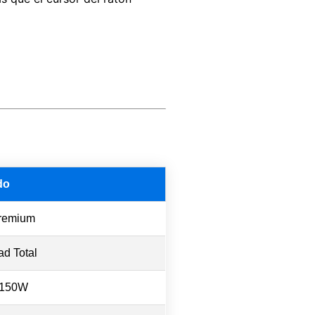
do
remium
ad Total
 150W