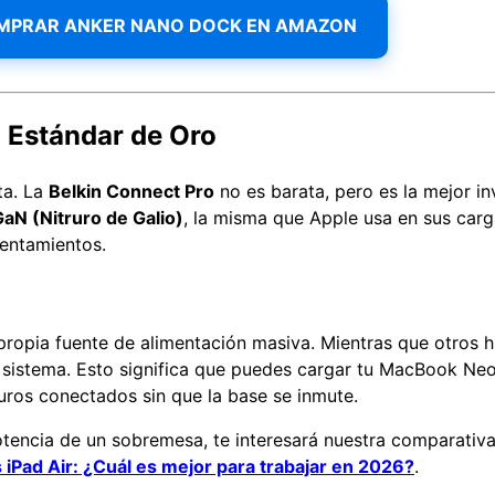
MPRAR ANKER NANO DOCK EN AMAZON
l Estándar de Oro
ta. La
Belkin Connect Pro
no es barata, pero es la mejor in
aN (Nitruro de Galio)
, la misma que Apple usa en sus carg
lentamientos.
 propia fuente de alimentación masiva. Mientras que otros
l sistema. Esto significa que puedes cargar tu MacBook Neo
uros conectados sin que la base se inmute.
otencia de un sobremesa, te interesará nuestra comparativa
iPad Air: ¿Cuál es mejor para trabajar en 2026?
.