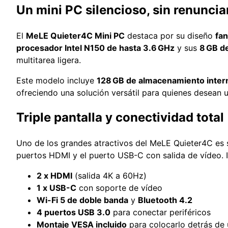
Un mini PC silencioso, sin renuncia
El
MeLE Quieter4C Mini PC
destaca por su diseño
fan
procesador Intel N150 de hasta 3.6 GHz
y sus
8 GB 
multitarea ligera.
Este modelo incluye
128 GB de almacenamiento inter
ofreciendo una solución versátil para quienes desean 
Triple pantalla y conectividad total
Uno de los grandes atractivos del MeLE Quieter4C es
puertos HDMI y el puerto USB-C con salida de vídeo. I
2 x HDMI
(salida 4K a 60Hz)
1 x USB-C
con soporte de vídeo
Wi-Fi 5 de doble banda
y
Bluetooth 4.2
4 puertos USB 3.0
para conectar periféricos
Montaje VESA incluido
para colocarlo detrás de