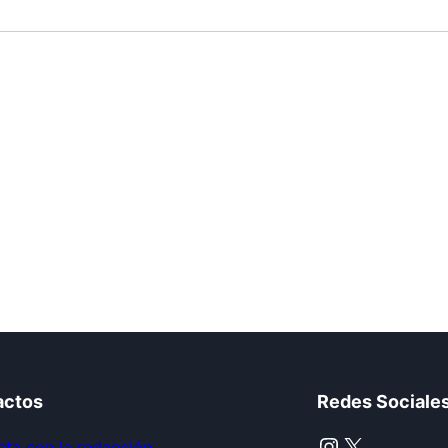
actos
Redes Sociale
Instagram
X
ta con la redacción