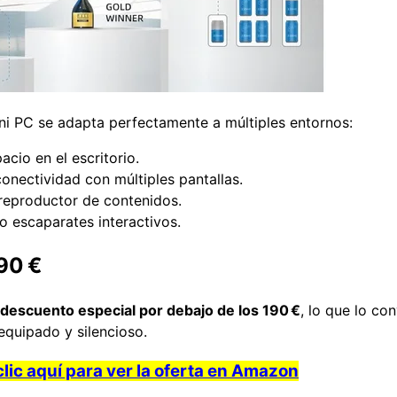
ini PC se adapta perfectamente a múltiples entornos:
acio en el escritorio.
conectividad con múltiples pantallas.
reproductor de contenidos.
s o escaparates interactivos.
90 €
descuento especial por debajo de los 190 €
, lo que lo co
equipado y silencioso.
lic aquí para ver la oferta en Amazon