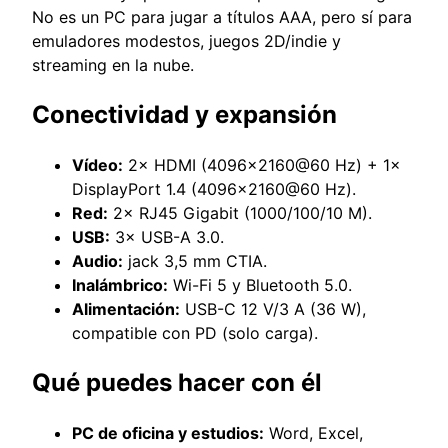
No es un PC para jugar a títulos AAA, pero sí para
emuladores modestos, juegos 2D/indie y
streaming en la nube.
Conectividad y expansión
Vídeo:
2× HDMI (4096×2160@60 Hz) + 1×
DisplayPort 1.4 (4096×2160@60 Hz).
Red:
2× RJ45 Gigabit (1000/100/10 M).
USB:
3× USB-A 3.0.
Audio:
jack 3,5 mm CTIA.
Inalámbrico:
Wi-Fi 5 y Bluetooth 5.0.
Alimentación:
USB-C 12 V/3 A (36 W),
compatible con PD (solo carga).
Qué puedes hacer con él
PC de oficina y estudios:
Word, Excel,