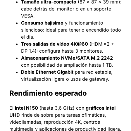
Tamaño ultra-compacto
(87 × 87 × 39 mm):
cabe detrás del monitor o en un soporte
VESA.
Consumo bajísimo
y funcionamiento
silencioso: ideal para tenerlo encendido todo
el día.
Tres salidas de vídeo 4K@60
(HDMI×2 +
DP 1.4): configura hasta 3 monitores.
Almacenamiento NVMe/SATA M.2 2242
con posibilidad de ampliación hasta 1 TB.
Doble Ethernet Gigabit
para red estable,
virtualización ligera o usos de gateway.
Rendimiento esperado
El
Intel N150
(hasta 3,6 GHz) con
gráficos Intel
UHD
rinde de sobra para tareas ofimáticas,
videollamadas, reproducción 4K, centros
multimedia y aplicaciones de productividad ligera.