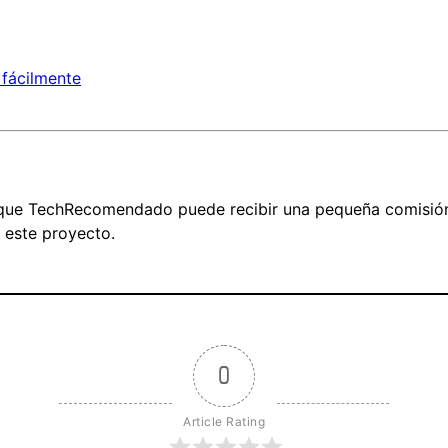
 fácilmente
fica que TechRecomendado puede recibir una pequeña comisi
r este proyecto.
0
Article Rating