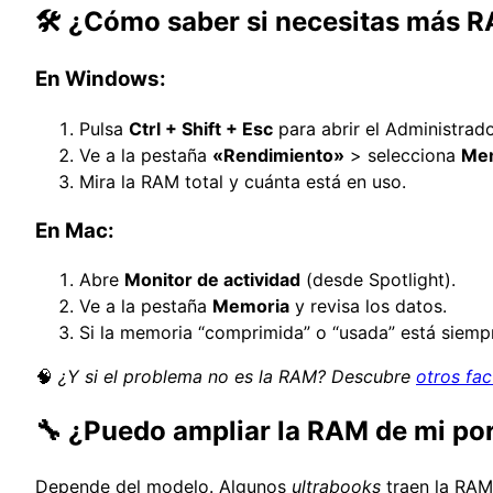
🛠️ ¿Cómo saber si necesitas más RA
En Windows:
Pulsa
Ctrl + Shift + Esc
para abrir el Administrado
Ve a la pestaña
«Rendimiento»
> selecciona
Me
Mira la RAM total y cuánta está en uso.
En Mac:
Abre
Monitor de actividad
(desde Spotlight).
Ve a la pestaña
Memoria
y revisa los datos.
Si la memoria “comprimida” o “usada” está siempre
🧠
¿Y si el problema no es la RAM? Descubre
otros fac
🔧 ¿Puedo ampliar la RAM de mi por
Depende del modelo. Algunos
ultrabooks
traen la RAM 