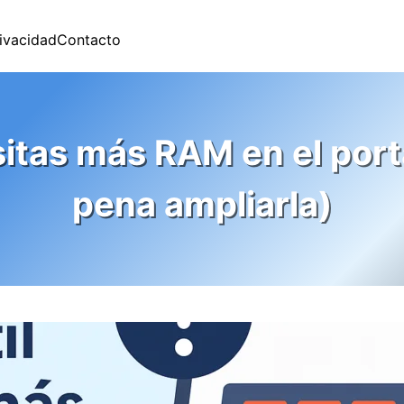
rivacidad
Contacto
tas más RAM en el portá
pena ampliarla)