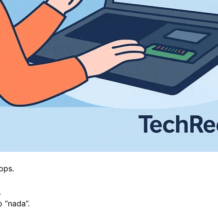
pps.
.
 “nada”.