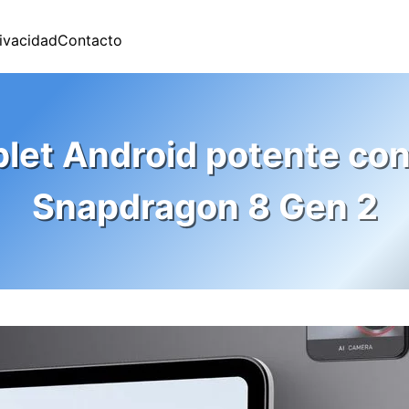
rivacidad
Contacto
blet Android potente con
Snapdragon 8 Gen 2