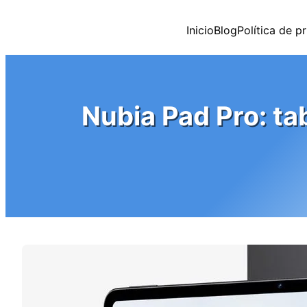
Saltar
al
Inicio
Blog
Política de p
contenido
Nubia Pad Pro: ta