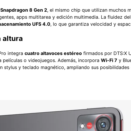
n
Snapdragon 8 Gen 2
, el mismo chip que utilizan muchos m
igentes, apps multitarea y edición multimedia. La fluidez d
macenamiento UFS 4.0
, lo que garantiza velocidad y espac
 altura
Pro integra
cuatro altavoces estéreo
firmados por DTS:X U
a películas o videojuegos. Además, incorpora
Wi-Fi 7
y Blu
on stylus y teclado magnético, ampliando sus posibilidade