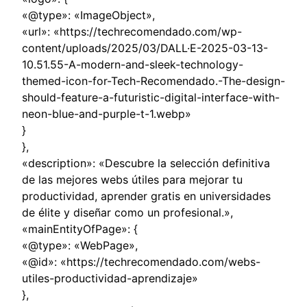
«@type»: «ImageObject»,
«url»: «https://techrecomendado.com/wp-
content/uploads/2025/03/DALL·E-2025-03-13-
10.51.55-A-modern-and-sleek-technology-
themed-icon-for-Tech-Recomendado.-The-design-
should-feature-a-futuristic-digital-interface-with-
neon-blue-and-purple-t-1.webp»
}
},
«description»: «Descubre la selección definitiva
de las mejores webs útiles para mejorar tu
productividad, aprender gratis en universidades
de élite y diseñar como un profesional.»,
«mainEntityOfPage»: {
«@type»: «WebPage»,
«@id»: «https://techrecomendado.com/webs-
utiles-productividad-aprendizaje»
},