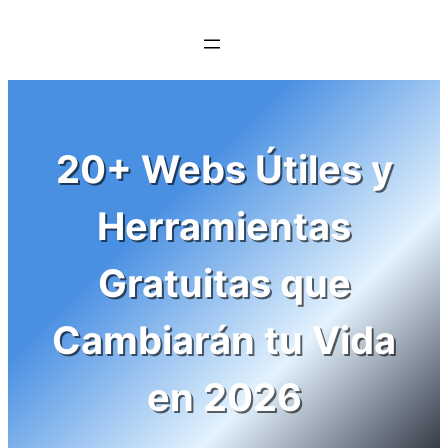
Saltar
al
contenido
20+ Webs Útiles y
Herramientas
Gratuitas que
Cambiarán tu Vida
en 2026