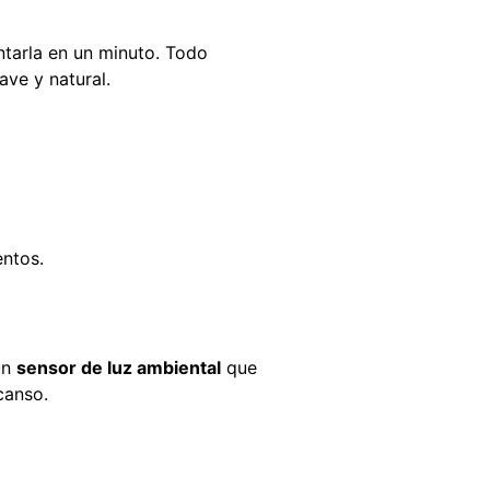
ntarla en un minuto. Todo
ve y natural.
entos.
un
sensor de luz ambiental
que
canso.