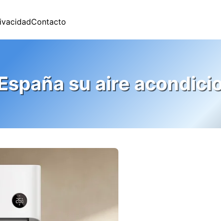
rivacidad
Contacto
España su aire acondici