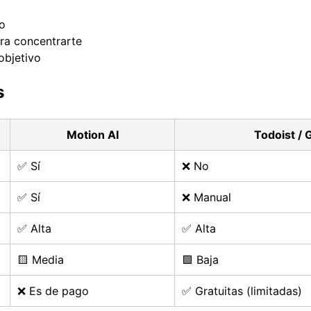
o
ara concentrarte
objetivo
s
Motion AI
Todoist / 
✅ Sí
❌ No
✅ Sí
❌ Manual
✅ Alta
✅ Alta
🟨 Media
🟩 Baja
❌ Es de pago
✅ Gratuitas (limitadas)