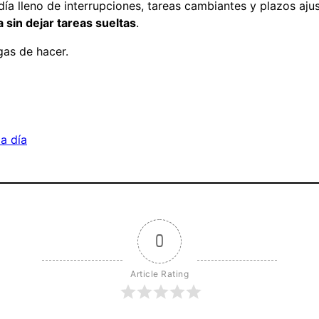
día lleno de interrupciones, tareas cambiantes y plazos aju
sin dejar tareas sueltas
.
gas de hacer.
a día
0
Article Rating